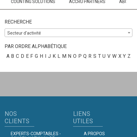
COUNTING SOLUTIONS
ACCRU PARTNERS
ABCSR
RECHERCHE
Secteur d'activité
PAR ORDRE ALPHABÉTIQUE
A
B
C
D
E
F
G
H
I
J
K
L
M
N
O
P
Q
R
S
T
U
V
W
X
Y
Z
NOS
LIENS
CLIENTS
UTILES
EXPERTS-COMPTABLES -
A PROPOS