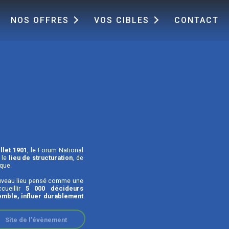
NOS OFFRES
VOS CIBLES
CONTACT
illet 1901
, le Forum National
 le
lieu de structuration
, de
que.
nouveau lieu pensé comme une
ueillir
5 000 décideurs
emble, influer durablement
Site de l'évènement