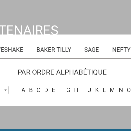
RTENAIRES
HAKE
BAKER TILLY
SAGE
NEFTYS
PAR ORDRE ALPHABÉTIQUE
A
B
C
D
E
F
G
H
I
J
K
L
M
N
O