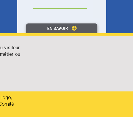
EN SAVOIR
 visiteur.
métier ou
 logo,
 Comité