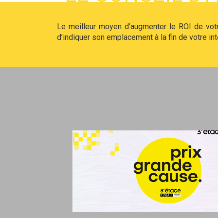
Le meilleur moyen d’augmenter le ROI de votre
d’indiquer son emplacement à la fin de votre int