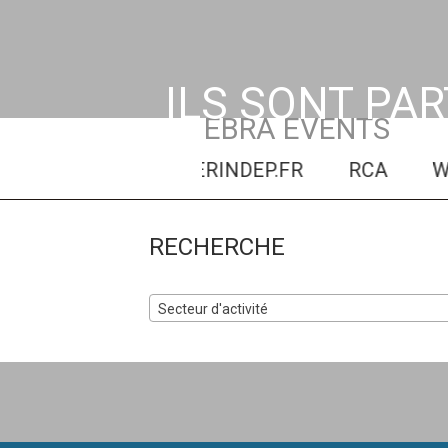
ILS SONT PA
EBRA EVENTS
SORBONNE
SUPERINDEP.FR
RCA
WES
RECHERCHE
Secteur d'activité