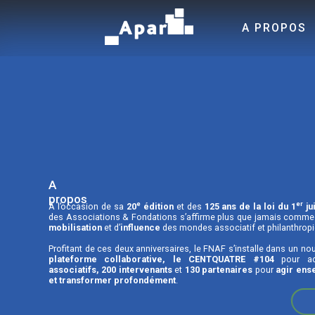
A PROPOS
A
propos
e
er
À l’occasion de sa
20
édition
et des
125 ans de la loi du 1
ju
des Associations & Fondations s’affirme plus que jamais comme
mobilisation
et d’
influence
des mondes associatif et philanthropi
Profitant de ces deux anniversaires, le FNAF s’installe dans un 
plateforme collaborative, le CENTQUATRE #104
pour acc
associatifs, 200 intervenants
et
130 partenaires
pour
agir ens
et transformer profondément
.