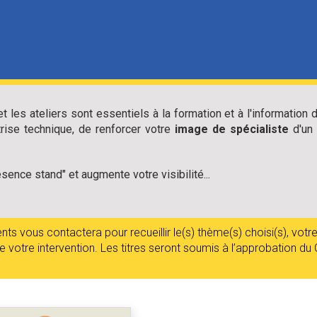
les ateliers sont essentiels à la formation et à l'information du
rise technique, de renforcer votre
image de spécialiste
d'un 
ésence stand" et augmente votre visibilité...
ts vous contactera pour recueillir le(s) thème(s) choisi(s), votre
de votre intervention. Les titres seront soumis à l’approbation du