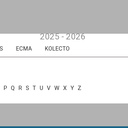
2025 - 2026
ECMA
KOLECTO
MAAF ASSURANCE
P
Q
R
S
T
U
V
W
X
Y
Z