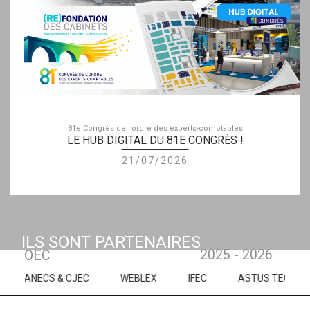
81e Congrès de l’ordre des experts-comptables
LE HUB DIGITAL DU 81E CONGRÈS !
21/07/2026
ILS SONT PARTENAIRES
2025 - 2026
OEC
S & CJEC
WEBLEX
IFEC
ASTUS TECH
GOCAR