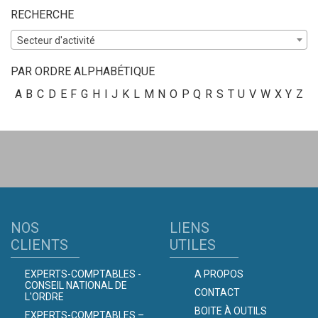
RECHERCHE
Secteur d'activité
PAR ORDRE ALPHABÉTIQUE
A
B
C
D
E
F
G
H
I
J
K
L
M
N
O
P
Q
R
S
T
U
V
W
X
Y
Z
NOS
LIENS
CLIENTS
UTILES
EXPERTS-COMPTABLES -
A PROPOS
CONSEIL NATIONAL DE
CONTACT
L'ORDRE
BOITE À OUTILS
EXPERTS-COMPTABLES –