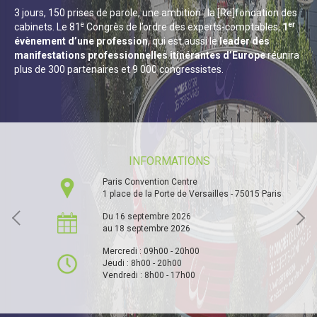
3 jours, 150 prises de parole, une ambition : la [Re]fondation des
e
er
cabinets. Le 81
Congrès de l’ordre des experts-comptables,
1
évènement d’une profession
, qui est aussi le
leader des
manifestations professionnelles itinérantes d’Europe
réunira
plus de 300 partenaires et 9 000 congressistes.
INFORMATIONS
Paris Convention Centre
1 place de la Porte de Versailles - 75015 Paris
Du 16 septembre 2026
au 18 septembre 2026
Mercredi : 09h00 - 20h00
Jeudi : 8h00 - 20h00
Vendredi : 8h00 - 17h00