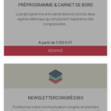
PRÉPROGRAMME & CARNET DE BORD
Le préprogramme et le carnet de bord sont les deux
repères éditoriaux qui structurent l’expérience des
congressistes...
A partir de 5 950 € HT
RÉSERVÉ
NEWSLETTERCONGRÈS365
Positionnez votre communication congrès en première