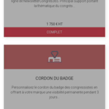
ligne de NewsletterCongrès365. Principal support portant
la thématique du congrès...
1 750 € HT
COMPLET
CORDON DU BADGE
Personnalisez le cordon du badge des congressistes en
offrant à votre marque une visibilité permanente pendant 3
jours...