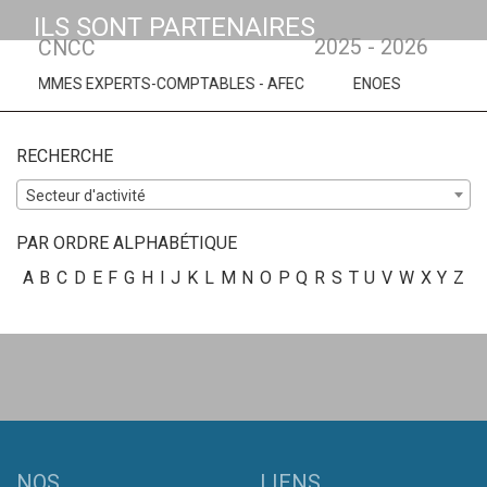
ILS SONT PARTENAIRES
2025 - 2026
CNCC
 EXPERTS-COMPTABLES - AFEC
ENOES
CENTRE OUEST 
RECHERCHE
Secteur d'activité
PAR ORDRE ALPHABÉTIQUE
A
B
C
D
E
F
G
H
I
J
K
L
M
N
O
P
Q
R
S
T
U
V
W
X
Y
Z
NOS
LIENS