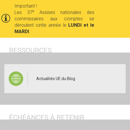
Important !
e
Les 37
Assises nationales des
commissaires aux comptes se
déroulent cette année le
LUNDI et le
MARDI
.
RESSOURCES
CONSULTER
Actualités UE du Blog
ÉCHÉANCES À RETENIR