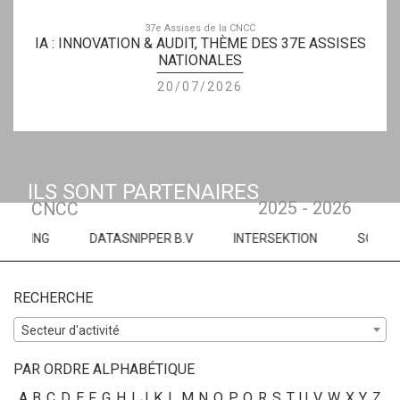
37e Assises de la CNCC
IA : INNOVATION & AUDIT, THÈME DES 37E ASSISES
NATIONALES
20/07/2026
ILS SONT PARTENAIRES
2025 - 2026
CNCC
G
DATASNIPPER B.V
INTERSEKTION
SOPHIASSUR
RECHERCHE
Secteur d'activité
PAR ORDRE ALPHABÉTIQUE
A
B
C
D
E
F
G
H
I
J
K
L
M
N
O
P
Q
R
S
T
U
V
W
X
Y
Z