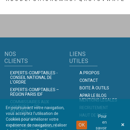
NOS
LIENS
CLIENTS
UTILES
EXPERTS-COMPTABLES -
A PROPOS
CONSEIL NATIONAL DE
CONTACT
L'ORDRE
BOITE À OUTILS
EXPERTS-COMPTABLES –
RÉGION PARIS IDF
APAR LE BLOG
MENTIONS LÉGALES
COMMISSAIRES AUX
COMPTES – CIE
RECRUTEMENT
En poursuivant votre navigation,
NATIONALE
vous acceptez l’utilisation de
HAUT DE PAGE
Pour
EBRA EVENTS
Cookies pour améliorer votre
en
OK
expérience de navigation, réaliser
DIRECTEURS FINANCIERS
savoir