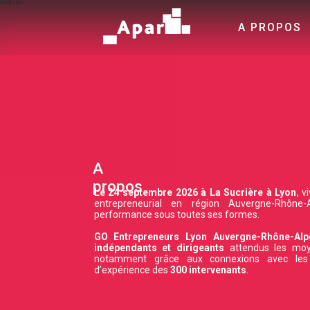
HTML Layer
A PROPOS
A
propos
Le 24 septembre 2026 à La Sucrière à Lyon
, v
entrepreneurial en région Auvergne-Rhône
performance sous toutes ses formes.
GO Entrepreneurs Lyon Auvergne-Rhône-Alp
indépendants et dirigeants
attendus les mo
notamment grâce aux connexions avec le
d’expérience des
300 intervenants
.