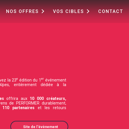
NOS OFFRES
VOS CIBLES
CONTACT
e
er
ivez la 23
édition du 1
événement
-Alpes, entièrement dédiée à la
es
offrira aux
10 000 créateurs,
yens de PERFORMER durablement,
s
110 partenaires
et les retours
Site de l'évènement