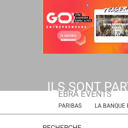
ILS SONT PA
EBRA EVENTS
GA PICPUS
BNP PARIBAS
LA BANQUE P
RECHERCHE