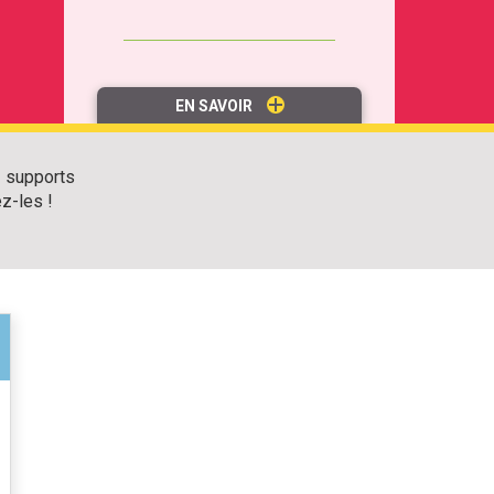
EN SAVOIR
 supports
z-les !