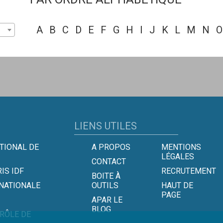
A
B
C
D
E
F
G
H
I
J
K
L
M
N
O
LIENS UTILES
TIONAL DE
A PROPOS
MENTIONS
LÉGALES
CONTACT
IS IDF
RECRUTEMENT
BOITE À
 NATIONALE
OUTILS
HAUT DE
PAGE
APAR LE
BLOG
TRÔLE DE