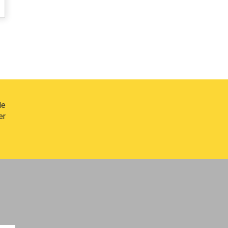
de
er