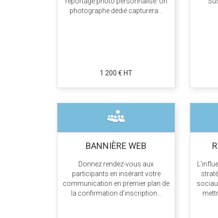
reportage photo personnalisé. Un
Sus
photographe dédié capturera...
1 200 € HT
BANNIÈRE WEB
R
Donnez rendez-vous aux
L'infl
participants en insérant votre
strat
communication en premier plan de
sociau
la confirmation d’inscription...
mettr