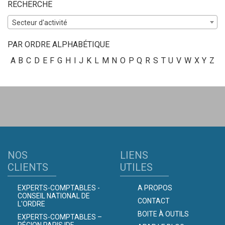
RECHERCHE
Secteur d'activité
PAR ORDRE ALPHABÉTIQUE
A
B
C
D
E
F
G
H
I
J
K
L
M
N
O
P
Q
R
S
T
U
V
W
X
Y
Z
NOS
LIENS
CLIENTS
UTILES
EXPERTS-COMPTABLES -
A PROPOS
CONSEIL NATIONAL DE
CONTACT
L'ORDRE
BOITE À OUTILS
EXPERTS-COMPTABLES –
RÉGION PARIS IDF