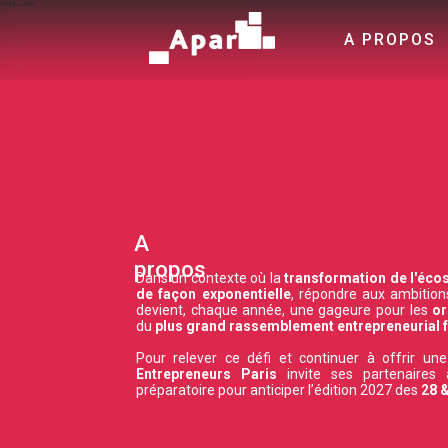
HTML Layer
A PROPOS
A
propos
Dans un contexte où la
transformation de l'éco
de façon exponentielle
, répondre aux ambitio
devient, chaque année, une gageure pour les
or
du
plus grand rassemblement entrepreneurial 
Pour relever ce défi et continuer à offrir un
Entrepreneurs Paris
invite ses partenaires 
préparatoire pour anticiper l’édition 2027 des
28 &