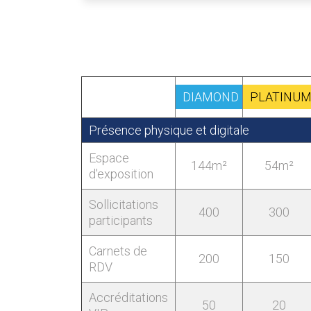
DIAMOND
PLATINU
Présence physique et digitale
Espace
144m²
54m²
d'exposition
Sollicitations
400
300
participants
Carnets de
200
150
RDV
Accréditations
50
20