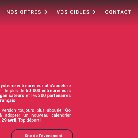
NOS OFFRES
VOS CIBLES
CONTACT
système entrepreneurial s'accélère
ns de plus de
50 000 entrepreneurs
ganisateurs
et les
300 partenaires
français
.
e version toujours plus aboutie,
Go
à adopter un nouveau calendrier
 29 avril
. Top départ !
Site de l'évènement