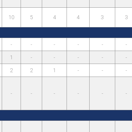
10
5
4
4
3
3
-
-
-
-
-
-
1
-
-
-
-
-
2
2
1
-
-
-
-
-
-
-
-
-