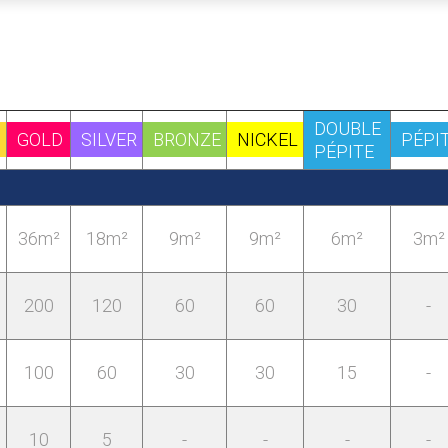
DOUBLE
M
GOLD
SILVER
BRONZE
NICKEL
PÉPI
PÉPITE
36m²
18m²
9m²
9m²
6m²
3m²
200
120
60
60
30
-
100
60
30
30
15
-
10
5
-
-
-
-