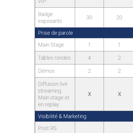
VIP
Badge
30
20
exposants
Prise de parole
Main Stage
1
1
Tables rondes
4
2
Démos
2
2
Diffusion live
streaming
X
X
Main stage et
en replay
Visibilité & Marketing
Post RS