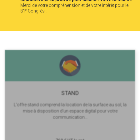
Merci de votre compréhension et de votre intérêt pour le
e
81
Congrès !
STAND
L'offre stand comprend la location de la surface au sol, la
mise à disposition d'un espace digital pour votre
communication...