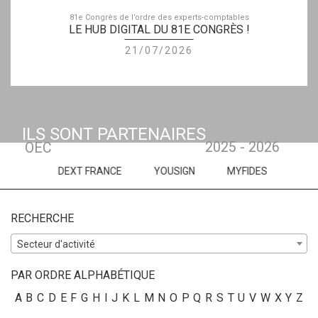
81e Congrès de l’ordre des experts-comptables
LE HUB DIGITAL DU 81E CONGRÈS !
21/07/2026
ILS SONT PARTENAIRES
2025 - 2026
OEC
DEXT FRANCE
YOUSIGN
MYFIDES
LES ECHOS PUBLI
RECHERCHE
Secteur d'activité
PAR ORDRE ALPHABÉTIQUE
A
B
C
D
E
F
G
H
I
J
K
L
M
N
O
P
Q
R
S
T
U
V
W
X
Y
Z