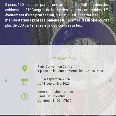
3 jours, 150 prises de parole, une ambition : la [Re]fondation des
e
er
cabinets. Le 81
Congrès de l’ordre des experts-comptables,
1
évènement d’une profession
, qui est aussi le
leader des
manifestations professionnelles itinérantes d’Europe
réunira
plus de 300 partenaires et 9 000 congressistes.
INFORMATIONS
Paris Convention Centre
1 place de la Porte de Versailles - 75015 Paris
Du 16 septembre 2026
au 18 septembre 2026
Mercredi : 09h00 - 20h00
Jeudi : 8h00 - 20h00
Vendredi : 8h00 - 17h00