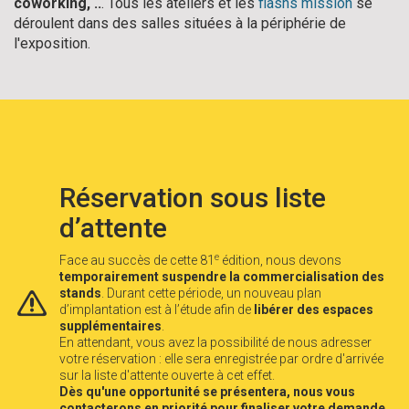
coworking, ..
. Tous les ateliers et les
flashs mission
se
déroulent dans des salles situées à la périphérie de
l'exposition.
Réservation sous liste
d’attente
e
Face au succès de cette 81
édition, nous devons
temporairement suspendre la commercialisation des
stands
. Durant cette période, un nouveau plan
d’implantation est à l’étude afin de
libérer des espaces
supplémentaires
.
En attendant, vous avez la possibilité de nous adresser
votre réservation : elle sera enregistrée par ordre d'arrivée
sur la liste d'attente ouverte à cet effet.
Dès qu'une opportunité se présentera, nous vous
contacterons en priorité pour finaliser votre demande
.