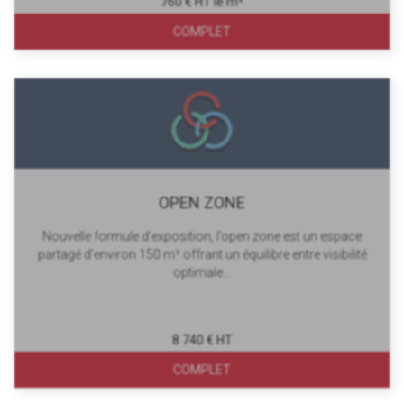
760 € HT le m²
COMPLET
OPEN ZONE
Nouvelle formule d’exposition, l’open zone est un espace
partagé d’environ 150 m² offrant un équilibre entre visibilité
optimale...
8 740 € HT
COMPLET